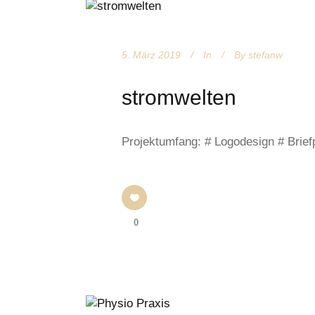
5. März 2019
In
By
stefanw
stromwelten
Projektumfang: # Logodesign # Briefp
0