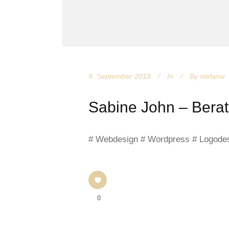
9. September 2019
In
By
stefanw
Sabine John – Bera
# Webdesign # Wordpress # Logode
0