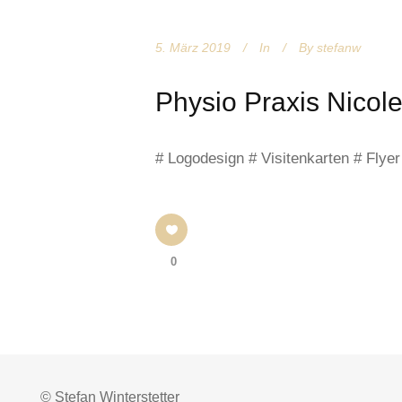
5. März 2019
In
By
stefanw
Physio Praxis Nicol
# Logodesign # Visitenkarten # Flye
0
© Stefan Winterstetter