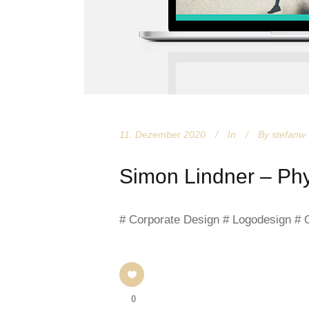
11. Dezember 2020
In
By
stefanw
Simon Lindner – Phy
# Corporate Design # Logodesign #
0