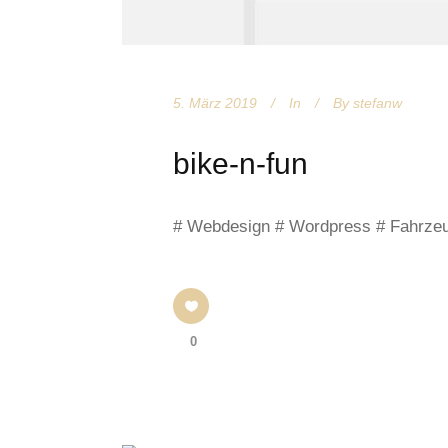
5. März 2019
In
By
stefanw
bike-n-fun
# Webdesign # Wordpress # Fahrzeu
0