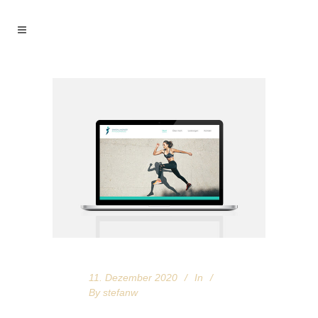
11. Dezember 2020
In
By
stefanw