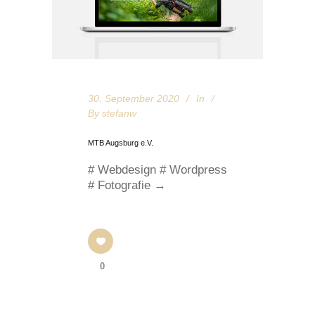
30. September 2020
In
By
stefanw
MTB Augsburg e.V.
# Webdesign # Wordpress
# Fotografie →
0